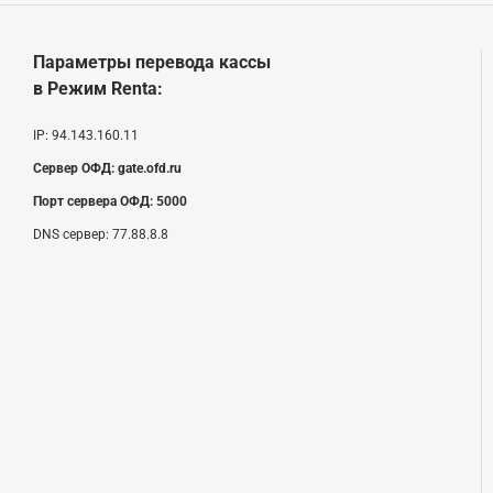
Параметры перевода кассы
в Режим Renta
:
IP:
94.143.160.11
Сервер ОФД:
gate.ofd.ru
Порт сервера ОФД:
5000
DNS сервер:
77.88.8.8