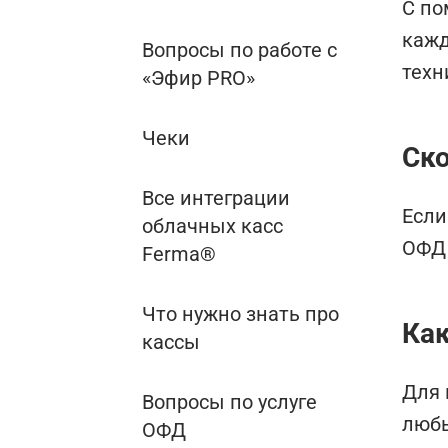
С по
кажд
Вопросы по работе с
техн
«Эфир PRO»
Чеки
Ск
Все интеграции
Если
облачных касс
ОФД 
Ferma®
Что нужно знать про
Как
кассы
Для 
Вопросы по услуге
любы
ОФД