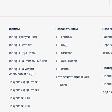
Тарифы
Разработчикам
База з
Тарифы услуги ОФД
API Ferma®
Закон
Тарифы Ferma®
API ОФД
Сервис
Тарифы ЭДО.Поток
API отчётов
Техни
Тарифы на Рекламный чек
API ЭДО.Поток
Прове
Тарифы на услуги
API Renta
маркировки в ЭДО
Прове
Авторегистрация в ФНС
Покупка Эфир Pro ФС
Прове
QR Cash
Покупка Эфир Pro ФА
Код а
Покупка ФН 15
Покупка ФН 36