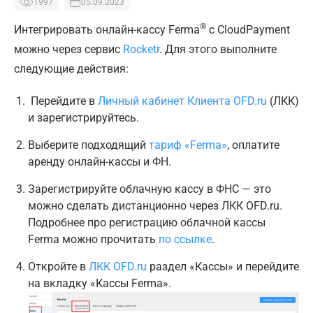
1997
05.09.2023
®
Интегрировать онлайн-кассу Ferma
с CloudPayment
можно через сервис
Roсketr
. Для этого выполните
следующие действия:
Перейдите в
Личный кабинет Клиента OFD.ru
(ЛКК)
и зарегистрируйтесь.
Выберите подходящий
тариф «Ferma»
, оплатите
аренду онлайн-кассы и ФН.
Зарегистрируйте облачную кассу в ФНС — это
можно сделать дистанционно через ЛКК OFD.ru.
Подробнее про регистрацию облачной кассы
Ferma можно прочитать
по ссылке
.
Откройте в
ЛКК OFD.ru
раздел «Кассы» и перейдите
на вкладку «Кассы Ferma».