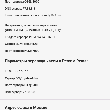
Порт сервера ОФД:
4000
DNS сервер:
77.88.8.8
E-mail отправителя чека:
noreply@ofd.ru
Настройки для системы маркировки
(ИСМ, ГИС МТ, «Честный ЗНАК», ЦРПТ):
IP адрес сервера ИСМ:
94.143.160.19
Сервер ИСМ:
crpt.ofd.ru
Порт сервера ИСМ:
7000
Параметры перевода кассы
в Режим Renta
:
IP:
94.143.160.11
Сервер ОФД:
gate.ofd.ru
Порт сервера ОФД:
5000
DNS сервер:
77.88.8.8
Адрес офиса в Москве: