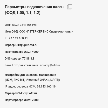
Параметры подключения кассы
(ФФД 1.05, 1.1, 1.2)
ИНН ОФД:
7841465198
Имя ОФД:
ООО «ПЕТЕР-СЕРВИС Спецтехнологии»
IP:
94.143.160.11
Сервер ОФД:
gate.ofd.ru
Порт сервера ОФД:
4000
DNS сервер:
77.88.8.8
E-mail отправителя чека:
noreply@ofd.ru
Настройки для системы маркировки
(ИСМ, ГИС МТ, «Честный ЗНАК», ЦРПТ):
IP адрес сервера ИСМ:
94.143.160.19
Сервер ИСМ:
crpt.ofd.ru
Порт сервера ИСМ:
7000