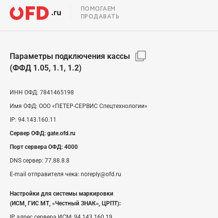
ПОМОГАЕМ
ПРОДАВАТЬ
Параметры подключения кассы
(ФФД 1.05, 1.1, 1.2)
ИНН ОФД:
7841465198
Имя ОФД:
ООО «ПЕТЕР-СЕРВИС Спецтехнологии»
IP:
94.143.160.11
Сервер ОФД:
gate.ofd.ru
Порт сервера ОФД:
4000
DNS сервер:
77.88.8.8
E-mail отправителя чека:
noreply@ofd.ru
Настройки для системы маркировки
(ИСМ, ГИС МТ, «Честный ЗНАК», ЦРПТ):
IP адрес сервера ИСМ:
94.143.160.19