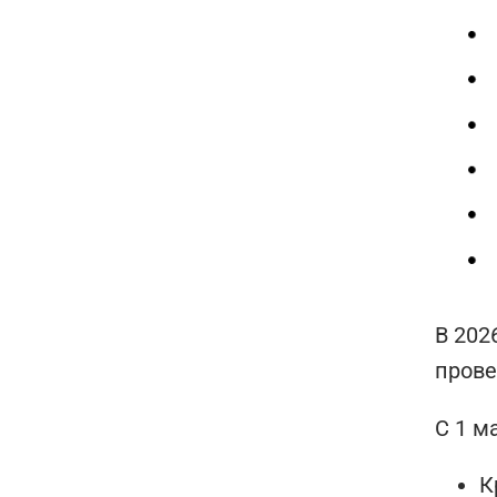
В 202
прове
С 1 м
К