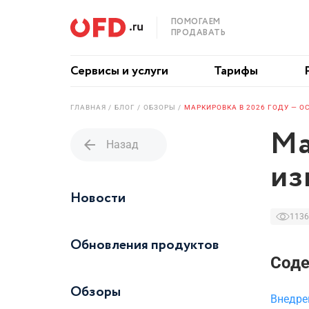
ПОМОГАЕМ
ПРОДАВАТЬ
Сервисы и услуги
Тарифы
ГЛАВНАЯ
БЛОГ
ОБЗОРЫ
МАРКИРОВКА В 2026 ГОДУ — 
Ма
arrow_back
Назад
из
Новости
1136
Обновления продуктов
Сод
Обзоры
Внедре