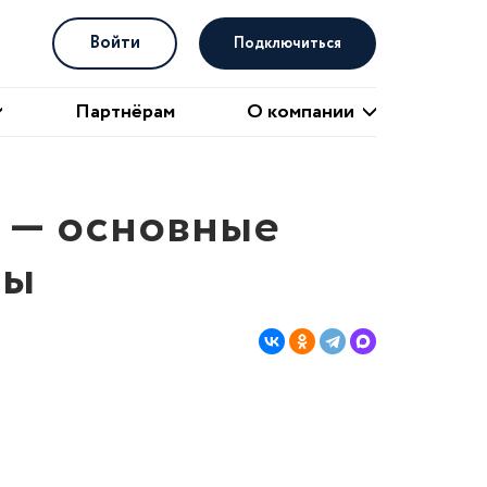
Войти
Подключиться
О компании
Партнёрам
О компании
у — основные
пы