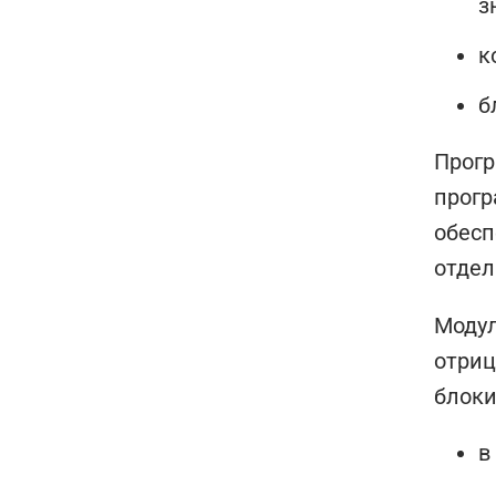
з
к
б
Прогр
прогр
обесп
отдел
Модул
отриц
блоки
в