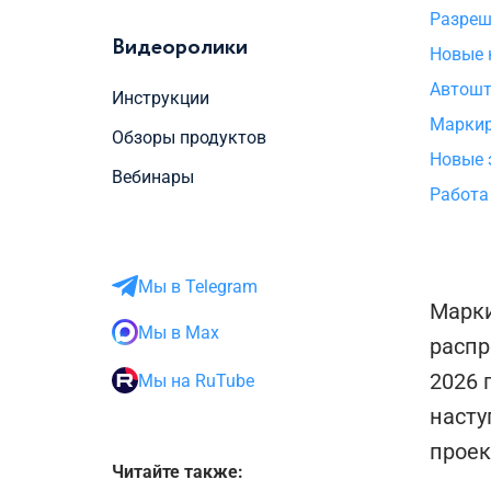
Разреш
Видеоролики
Новые 
Автошт
Инструкции
Маркир
Обзоры продуктов
Новые 
Вебинары
Работа
Мы в Telegram
Марки
Мы в Max
распр
2026 
Мы на RuTube
насту
проек
Читайте также: