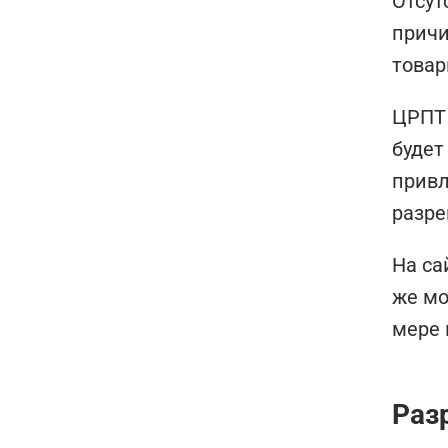
Отсут
причи
товар
ЦРПТ 
будет
привл
разре
На са
же мо
мере 
Раз