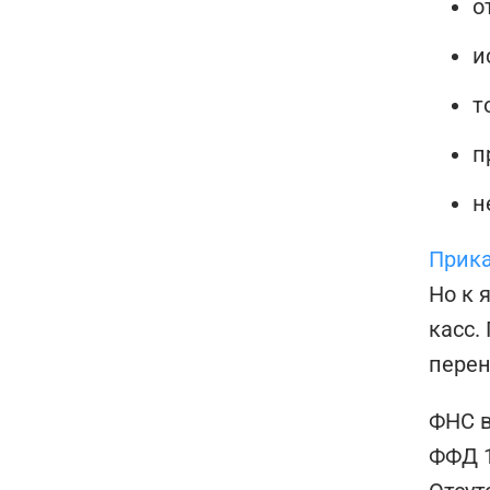
о
и
т
п
н
Прика
Но к 
касс.
перен
ФНС в
ФФД 1