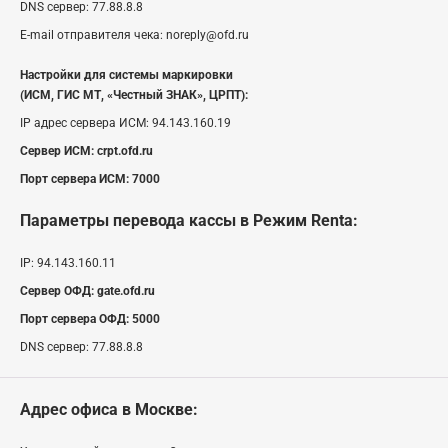
DNS сервер:
77.88.8.8
E-mail отправителя чека:
noreply@ofd.ru
Настройки для системы маркировки
(ИСМ, ГИС МТ, «Честный ЗНАК», ЦРПТ):
IP адрес сервера ИСМ:
94.143.160.19
Сервер ИСМ:
crpt.ofd.ru
Порт сервера ИСМ:
7000
Параметры перевода кассы
в Режим Renta
:
IP:
94.143.160.11
Сервер ОФД:
gate.ofd.ru
Порт сервера ОФД:
5000
DNS сервер:
77.88.8.8
Адрес офиса в Москве: