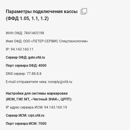
Параметры подключения кассы
(ФФД 1.05, 1.1, 1.2)
ИНН ОФД:
7841465198
Имя ОФД:
ООО «ПЕТЕР-СЕРВИС Спецтехнологии»
IP:
94.143.160.11
Сервер ОФД:
gate.ofd.ru
Порт сервера ОФД:
4000
DNS сервер:
77.88.8.8
E-mail отправителя чека:
noreply@ofd.ru
Настройки для системы маркировки
(ИСМ, ГИС МТ, «Честный ЗНАК», ЦРПТ):
IP адрес сервера ИСМ:
94.143.160.19
Сервер ИСМ:
crpt.ofd.ru
Порт сервера ИСМ:
7000