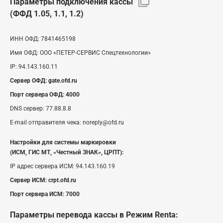
Параметры подключения кассы
(ФФД 1.05, 1.1, 1.2)
ИНН ОФД:
7841465198
Имя ОФД:
ООО «ПЕТЕР-СЕРВИС Спецтехнологии»
IP:
94.143.160.11
Сервер ОФД:
gate.ofd.ru
Порт сервера ОФД:
4000
DNS сервер:
77.88.8.8
E-mail отправителя чека:
noreply@ofd.ru
Настройки для системы маркировки
(ИСМ, ГИС МТ, «Честный ЗНАК», ЦРПТ):
IP адрес сервера ИСМ:
94.143.160.19
Сервер ИСМ:
crpt.ofd.ru
Порт сервера ИСМ:
7000
Параметры перевода кассы
в Режим Renta
: