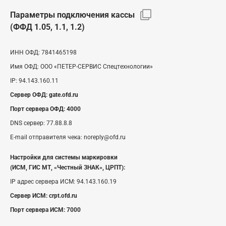
Параметры подключения кассы
(ФФД 1.05, 1.1, 1.2)
ИНН ОФД:
7841465198
Имя ОФД:
ООО «ПЕТЕР-СЕРВИС Спецтехнологии»
IP:
94.143.160.11
Сервер ОФД:
gate.ofd.ru
Порт сервера ОФД:
4000
DNS сервер:
77.88.8.8
E-mail отправителя чека:
noreply@ofd.ru
Настройки для системы маркировки
(ИСМ, ГИС МТ, «Честный ЗНАК», ЦРПТ):
IP адрес сервера ИСМ:
94.143.160.19
Сервер ИСМ:
crpt.ofd.ru
Порт сервера ИСМ:
7000