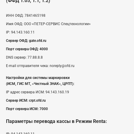
(ФФД 1.05, 1.1, 1.2)
ИНН ОФД:
7841465198
Имя ОФД:
ООО «ПЕТЕР-СЕРВИС Спецтехнологии»
IP:
94.143.160.11
Сервер ОФД:
gate.ofd.ru
Порт сервера ОФД:
4000
DNS сервер:
77.88.8.8
E-mail отправителя чека:
noreply@ofd.ru
Настройки для системы маркировки
(ИСМ, ГИС МТ, «Честный ЗНАК», ЦРПТ):
IP адрес сервера ИСМ:
94.143.160.19
Сервер ИСМ:
crpt.ofd.ru
Порт сервера ИСМ:
7000
Параметры перевода кассы
в Режим Renta
: