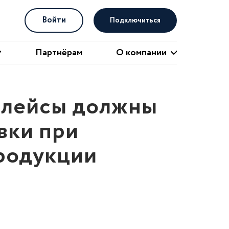
Войти
Подключиться
О компании
Партнёрам
О компании
етплейсы должны
вки при
родукции