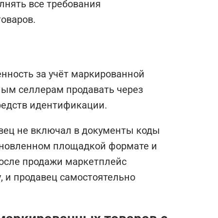
олнять все требования
оваров.
енность за учёт маркированной
ным селлерам продавать через
редств идентификации.
авец не включал в документы коды
тановленном площадкой формате и
После продажи маркетплейс
, и продавец самостоятельно