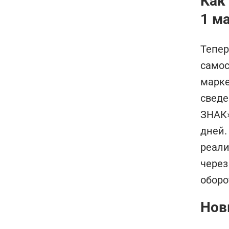
Как
1 ма
Тепер
самос
марке
сведе
ЗНАК»
дней.
реали
через
оборо
Нов