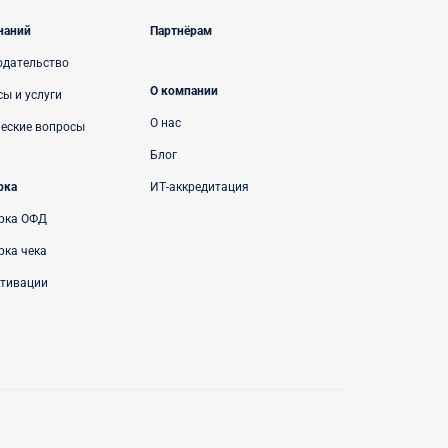
наний
Партнёрам
одательство
О компании
ы и услуги
О нас
ческие вопросы
Блог
рка
ИТ-аккредитация
рка ОФД
рка чека
ктивации