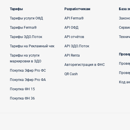
Тарифы
Разработчикам
База з
Тарифы услуги ОФД
API Ferma®
Закон
Тарифы Ferma®
API ОФД
Сервис
Тарифы ЭДО.Поток
API отчётов
Техни
Тарифы на Рекламный чек
API ЭДО.Поток
Прове
Тарифы на услуги
API Renta
маркировки в ЭДО
Прове
Авторегистрация в ФНС
Покупка Эфир Pro ФС
Прове
QR Cash
Покупка Эфир Pro ФА
Код а
Покупка ФН 15
Покупка ФН 36