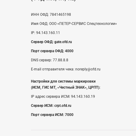
ИНН ОФД:
7841465198
Имя ОФД:
ООО «ПЕТЕР-СЕРВИС Спецтехнологии»
IP:
94.143.160.11
Сервер ОФД:
gate.ofd.ru
Порт сервера ОФД:
4000
DNS сервер:
77.88.8.8
E-mail отправителя чека:
noreply@ofd.ru
Настройки для системы маркировки
(ИСМ, ГИС МТ, «Честный ЗНАК», ЦРПТ):
IP адрес сервера ИСМ:
94.143.160.19
Сервер ИСМ:
crpt.ofd.ru
Порт сервера ИСМ:
7000