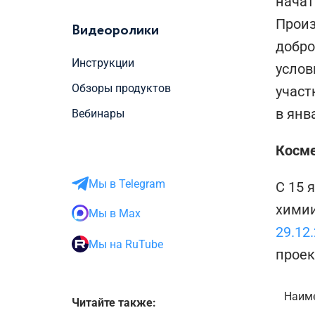
начат
Произ
Видеоролики
добро
Инструкции
услов
Обзоры продуктов
участ
в янв
Вебинары
Косме
Мы в Telegram
С 15 
химии
Мы в Max
29.12
Мы на RuTube
проек
Наим
Читайте также: