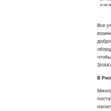
и не
Все у
взаим
добро
обору
чтобы
ЗНАКа
В Рос
Минпр
поста
напит