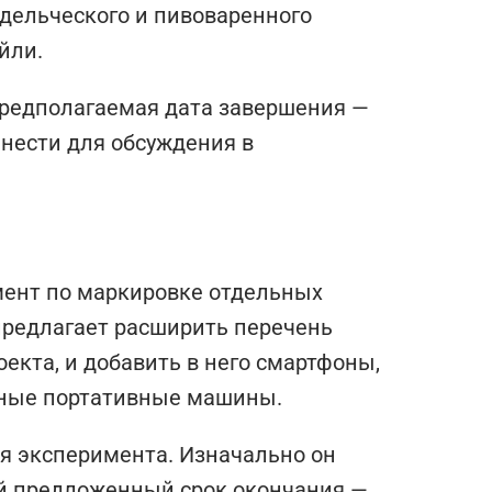
одельческого и пивоваренного
йли.
 предполагаемая дата завершения —
ынести для обсуждения в
имент по маркировке отдельных
предлагает расширить перечень
екта, и добавить в него смартфоны,
ные портативные машины.
ия эксперимента. Изначально он
ый предложенный срок окончания —