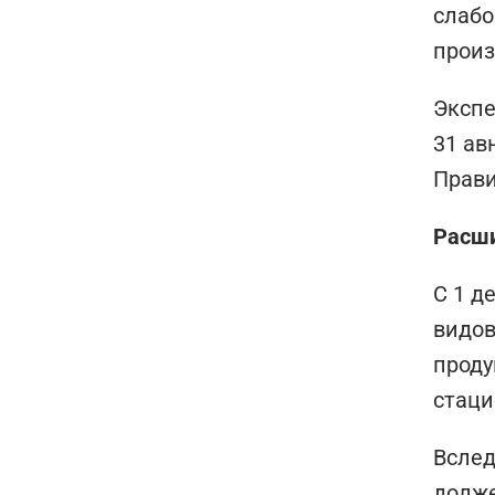
слабо
произ
Экспе
31 ав
Прави
Расши
С 1 д
видов
проду
стаци
Вслед
долже