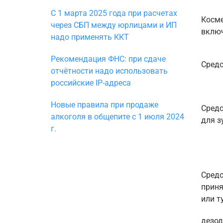
С 1 марта 2025 года при расчетах
Косме
через СБП между юрлицами и ИП
включ
надо применять ККТ
Рекомендация ФНС: при сдаче
Средс
отчётности надо использовать
российские IP-адреса
Новые правила при продаже
Средс
алкоголя в общепите с 1 июля 2024
для з
г.
Средс
приня
или т
дезод