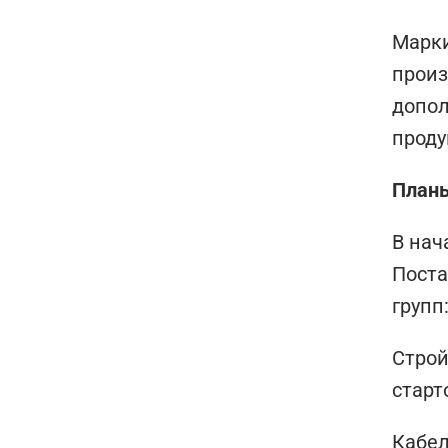
Марки
произ
допол
проду
Планы
В нач
Поста
групп
Строй
старт
Кабел