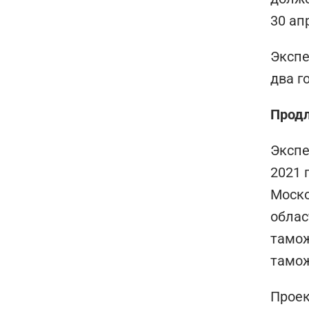
30 ап
Экспе
два г
Продл
Экспе
2021 
Моско
облас
тамож
тамож
Проек