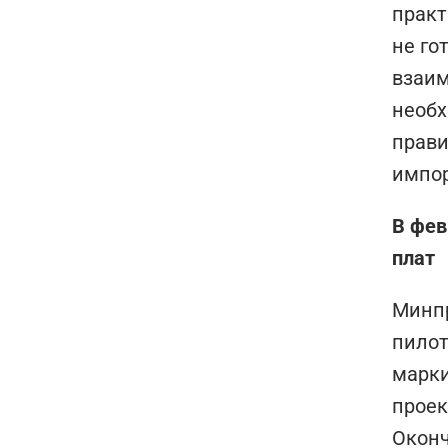
практ
не го
взаим
необх
прави
импор
В фев
плат
Минпр
пилот
марки
проек
Оконч