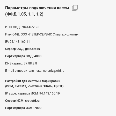
Параметры подключения кассы
(ФФД 1.05, 1.1, 1.2)
ИНН ОФД:
7841465198
Имя ОФД:
ООО «ПЕТЕР-СЕРВИС Спецтехнологии»
IP:
94.143.160.11
Сервер ОФД:
gate.ofd.ru
Порт сервера ОФД:
4000
DNS сервер:
77.88.8.8
E-mail отправителя чека:
noreply@ofd.ru
Настройки для системы маркировки
(ИСМ, ГИС МТ, «Честный ЗНАК», ЦРПТ):
IP адрес сервера ИСМ:
94.143.160.19
Сервер ИСМ:
crpt.ofd.ru
Порт сервера ИСМ:
7000