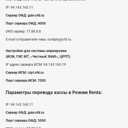
IP:
94.143.160.11
Сервер ОФД:
gate.ofd.ru
Порт сервера ОФД:
4000
DNS сервер:
77.88.8.8
E-mail отправителя чека:
noreply@ofd.ru
Настройки для системы маркировки
(ИСМ, ГИС МТ, «Честный ЗНАК», ЦРПТ):
IP адрес сервера ИСМ:
94.143.160.19
Сервер ИСМ:
crpt.ofd.ru
Порт сервера ИСМ:
7000
Параметры перевода кассы
в Режим Renta
:
IP:
94.143.160.11
Сервер ОФД:
gate.ofd.ru
Порт сервера ОФД:
5000