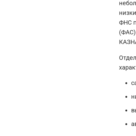
небол
низки
ФНС п
(ФАС)
КАЗНА
Отдел
харак
с
н
в
а