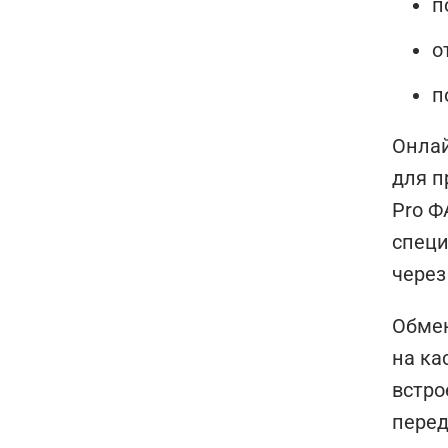
п
о
п
Онла
для п
Pro Ф
специ
через
Обмен
на ка
встро
перед