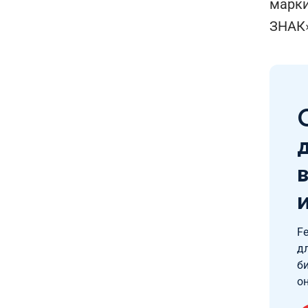
марки
ЗНАК»
F
д
б
о