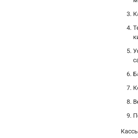
м
К
Т
к
У
с
Б
К
В
П
Кассы