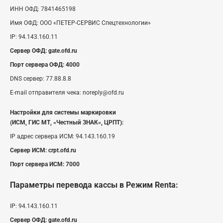
ИНН ОФД:
7841465198
Имя ОФД:
ООО «ПЕТЕР-СЕРВИС Спецтехнологии»
IP:
94.143.160.11
Сервер ОФД:
gate.ofd.ru
Порт сервера ОФД:
4000
DNS сервер:
77.88.8.8
E-mail отправителя чека:
noreply@ofd.ru
Настройки для системы маркировки
(ИСМ, ГИС МТ, «Честный ЗНАК», ЦРПТ):
IP адрес сервера ИСМ:
94.143.160.19
Сервер ИСМ:
crpt.ofd.ru
Порт сервера ИСМ:
7000
Параметры перевода кассы
в Режим Renta
:
IP:
94.143.160.11
Сервер ОФД:
gate.ofd.ru