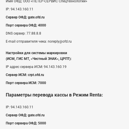
Имя ОФД:
ООО «ПЕТЕР-СЕРВИС Спецтехнологии»
IP:
94.143.160.11
Сервер ОФД:
gate.ofd.ru
Порт сервера ОФД:
4000
DNS сервер:
77.88.8.8
E-mail отправителя чека:
noreply@ofd.ru
Настройки для системы маркировки
(ИСМ, ГИС МТ, «Честный ЗНАК», ЦРПТ):
IP адрес сервера ИСМ:
94.143.160.19
Сервер ИСМ:
crpt.ofd.ru
Порт сервера ИСМ:
7000
Параметры перевода кассы
в Режим Renta
:
IP:
94.143.160.11
Сервер ОФД:
gate.ofd.ru
Порт сервера ОФД:
5000