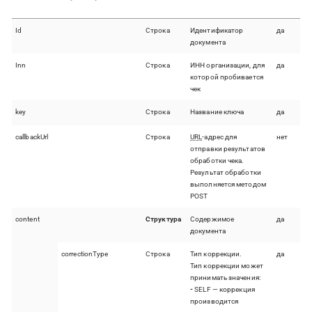
Id
Строка
Идентификатор
да
документа
Inn
Строка
ИНН организации, для
да
которой пробивается
чек
key
Строка
Название ключа
да
callbackUrl
Строка
URL
-адрес для
нет
отправки результатов
обработки чека.
Результат обработки
выполняется методом
POST
content
Структура
Содержимое
да
документа
correctionType
Строка
Тип коррекции.
да
Тип коррекции может
принимать значения:
-
SELF — коррекция
производится