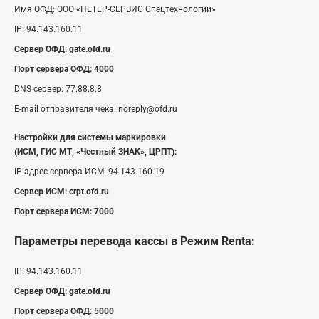
Имя ОФД:
ООО «ПЕТЕР-СЕРВИС Спецтехнологии»
IP:
94.143.160.11
Сервер ОФД:
gate.ofd.ru
Порт сервера ОФД:
4000
DNS сервер:
77.88.8.8
E-mail отправителя чека:
noreply@ofd.ru
Настройки для системы маркировки
(ИСМ, ГИС МТ, «Честный ЗНАК», ЦРПТ):
IP адрес сервера ИСМ:
94.143.160.19
Сервер ИСМ:
crpt.ofd.ru
Порт сервера ИСМ:
7000
Параметры перевода кассы
в Режим Renta
:
IP:
94.143.160.11
Сервер ОФД:
gate.ofd.ru
Порт сервера ОФД:
5000