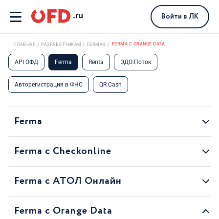
Войти
в ЛК
FERMA С ORANGE DATA
ГЛАВНАЯ
РАЗРАБОТЧИКАМ
FERMA®
API ОФД
Ferma
Renta
ЭДО.Поток
Авторегистрация в ФНС
QR Cash
Ferma
Ferma с Checkonline
Ferma с АТОЛ Онлайн
Ferma с Orange Data