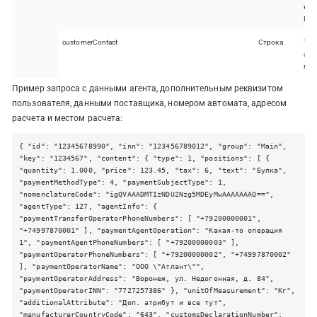
нал
Пат
customerContact
Строка
Тел
эле
пок
Пример запроса с данными агента, дополнительным реквизитом
пользователя, данными поставщика, номером автомата, адресом
расчета и местом расчета:
{ "id": "12345678990", "inn": "123456789012", "group": "Main",
"key": "1234567", "content": { "type": 1, "positions": [ {
"quantity": 1.000, "price": 123.45, "tax": 6, "text": "Булка",
"paymentMethodType": 4, "paymentSubjectType": 1,
"nomenclatureCode": "igQVAAADMTIzNDU2Nzg5MDEyMwAAAAAAAQ==",
"agentType": 127, "agentInfo": {
"paymentTransferOperatorPhoneNumbers": [ "+79200000001",
"+74997870001" ], "paymentAgentOperation": "Какая-то операция
1", "paymentAgentPhoneNumbers": [ "+79200000003" ],
"paymentOperatorPhoneNumbers": [ "+79200000002", "+74997870002"
], "paymentOperatorName": "ООО \"Атлант\"",
"paymentOperatorAddress": "Воронеж, ул. Недогонная, д. 84",
"paymentOperatorINN": "7727257386" }, "unitOfMeasurement": "Кг",
"additionalAttribute": "Доп. атрибут и все тут",
"manufacturerCountryCode": "643", "customsDeclarationNumber":