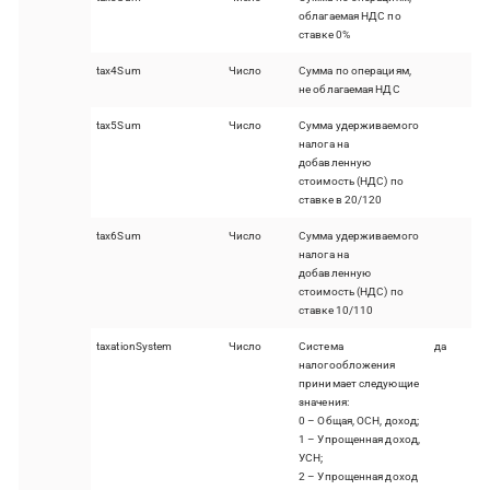
облагаемая НДС по
ставке 0%
tax4Sum
Число
Сумма по операциям,
не облагаемая НДС
tax5Sum
Число
Сумма удерживаемого
налога на
добавленную
стоимость (НДС) по
ставке в 20/120
tax6Sum
Число
Сумма удерживаемого
налога на
добавленную
стоимость (НДС) по
ставке 10/110
taxationSystem
Число
Система
да
налогообложения
принимает следующие
значения:
0 – Общая, ОСН, доход;
1 – Упрощенная доход,
УСН;
2 – Упрощенная доход