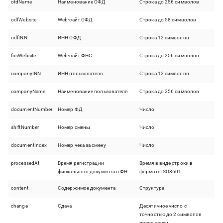
ofdName
Наименование ОФД
Строка до 256 символов
odfWebsite
Web-сайт ОФД
Строка до 58 символов
odfINN
ИНН ОФД
Строка 12 символов
fnsWebsite
Web-сайт ФНС
Строка до 256 символов
companyINN
ИНН пользователя
Строка 12 символов
companyName
Наименование пользователя
Строка до 256 символов
documentNumber
Номер ФД
Число
shiftNumber
Номер смены
Число
documentIndex
Номер чека за смену
Число
processedAt
Время регистрации
Время в виде строки в
фискального документа в ФН
формате ISO8601
content
Содержимое документа
Структура
change
Сдача
Десятичное число с
точностью до 2 символов
после точки