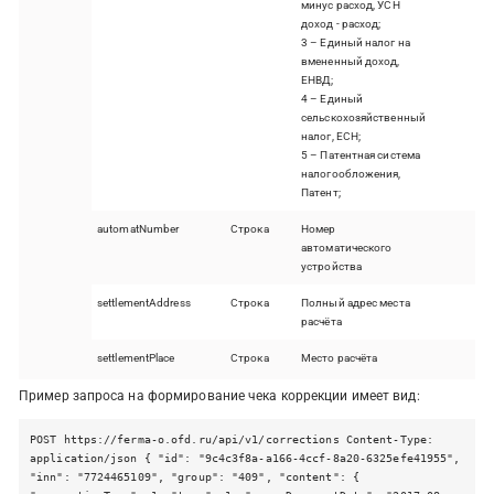
минус расход, УСН
доход - расход;
3 – Единый налог на
вмененный доход,
ЕНВД;
4 – Единый
сельскохозяйственный
налог, ЕСН;
5 – Патентная система
налогообложения,
Патент;
automatNumber
Строка
Номер
автоматического
устройства
settlementAddress
Строка
Полный адрес места
расчёта
settlementPlace
Строка
Место расчёта
Пример запроса на формирование чека коррекции имеет вид:
POST https://ferma-o.ofd.ru/api/v1/corrections Content-Type:
application/json { "id": "9c4c3f8a-a166-4ccf-8a20-6325efe41955",
"inn": "7724465109", "group": "409", "content": {