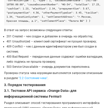
"correctionType": 1, "type": 1, "causeDocumentDate": "2017-08-
10T00:00:00", "causeDocumentNumber": "ФЗ-54", "totalSum": 17.25,
"cashSum": 1.23, "eCashSum": 2.34, "prepaymentSum": 5.67,
"postpaymentSum": 4.56, "otherPaymentTypeSum": 3.45, "tax1Sum":
1.34, "taxationSystem": 1, "settlementAddress": "г.Москва,
Красная площадь, д.1", "settlementPlace": "Палата №6" } }
В ответ на запрос возможны следующие ответы:
201 Created – чек создан и добавлен в очередь на обработку;
401 Unauthorized – клиентский сертификат не прошел проверку;
409 Conflict – чек с данным идентификатором уже был создан в
системе;
400 Bad Request – переданные данные содержат ошибки валидации,
либо подпись не прошла проверку;
503 Service Unavailable – очередь документов переполнена.
Проверка статуса чека коррекции выполняется запросом описанным
в разделе
"2.2 Состояние чека"
.
3. Порядок тестирования
3.1. Тестовое API сервиса «Orange Data» для
информационной системы Ferma®
Раздел описывает способ тестирования программного интерфейса