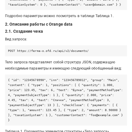
"taxationSystem": 0 }, "customerContact": "user@domain.com" } }
Подробно параметры можно посмотреть в таблице Таблица 1.
2. Описание работы с Orange data
2.1. Создание чека
Вид запроса:
POST https://ferma-o.ofd.ru/api/v2/documents/
Тело запроса представляет собой структуру JSON, содержащую
необходимые параметры и имеющую следующий обобщенный вид:
{ "id": "12345678990", "inn": "123456789012", "group": "Main",
"content": { "type": 1, "positions": [ { "quantity": 1.000,
"price": 123.45, "tax": 6, "text": "Булка", "paymentMethodType":
4, "paymentSubjectType": 1 }, { "quantity": 2.000, "price":
4.45, "tax": 4, "text": "Спички", "paymentMethodType": 3,
"paymentSubjectType": 13 } ], "checkClose": { "payments": [ {
"type": 1, "amount": 123.45 }, { "type": 2, "amount": 8.90000 }
], "taxationSystem": 1 }, "customerContact": "foo@example.com" }
}
Таблица 1. Параметры элементов структуры «Тело запроса»