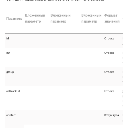
Вложенный
Вложенный
Вложенный
Формат
Параметр
Оп
параметр
параметр
параметр
значения
Id
Строка
Иде
док
Inn
Строка
ИНН
кот
чек
group
Строка
Гру
пом
буд
callbackUrl
Строка
URL
рез
обр
зап
content
Структура
Сод
док