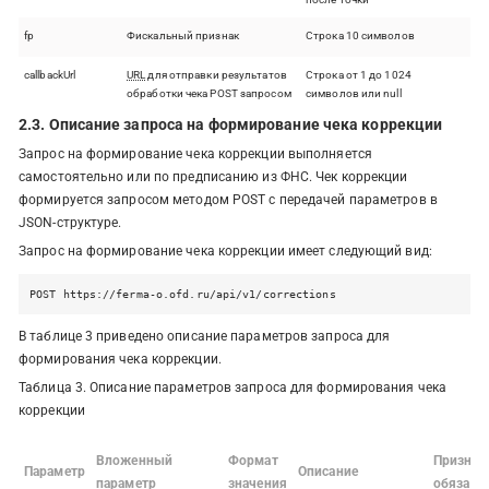
fp
Фискальный признак
Строка 10 символов
callbackUrl
URL
для отправки результатов
Строка от 1 до 1024
обработки чека POST запросом
символов или null
2.3. Описание запроса на формирование чека коррекции
Запрос на формирование чека коррекции выполняется
самостоятельно или по предписанию из ФНС. Чек коррекции
формируется запросом методом POST с передачей параметров в
JSON-структуре.
Запрос на формирование чека коррекции имеет следующий вид:
POST https://ferma-o.ofd.ru/api/v1/corrections
В таблице 3 приведено описание параметров запроса для
формирования чека коррекции.
Таблица 3. Описание параметров запроса для формирования чека
коррекции
Вложенный
Формат
Признак
Параметр
Описание
параметр
значения
обязате