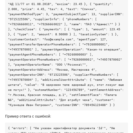
"АД 11/77 от 01.08.2018", "excise": 23.45 }, { "quantity":
2.000, "price": 4.45, "tax": 4, "text": "Спички",
"paymentMethodType": 3, "paymentSubjectType": 13, "supplierINN":
"9715225506", "supplierInfo": { "phoneNumbers": [
"+79266660011", "+79266660022" ], "name": "ПАО \"Адамас\"" } }
], "checkClose": { "payments": [ { "type": 1, "amount": 123.45
}, { "type": 2, "amount": 8.90000 } ], "taxationSystem": 1 },
"customerContact": "foo@example.com", "agentType": 127,
"paymentTransferOperatorPhoneNumbers": [ "+79260000001",
"+74957870001" ], "paymentAgentOperation": "Какая-то операция",
"paymentAgentPhoneNumbers": [ "+79260000003" ],
"paymentOperatorPhoneNumbers": [ "+79260000002", "+74957870002"
], "paymentOperatorName": "ООО \"Росинка\"",
"paymentOperatorAddress": "Москва, Мастеркова 4",
"paymentOperatorINN": "9715225506", "supplierPhoneNumbers": [
"+74957870004" ], "additionalUserAttribute": { "name": "Любимая
цитата", "value": "В здоровом теле здоровый дух, этот лозунг еще
не потух!" }, "automatNumber": "123456789", "settlementAddress":
"г.Москва, Красная площадь, д.1", "settlementPlace": "Палата
№6", "additionalAttribute": "Доп атрибут чека", "customer":
"Кузнецов Иван Петрович", "customerINN": "789456123488" } }
Пример ответа с ошибкой:
{ "errors": [ "Не указан идентификатор документа 'Id'", "Не