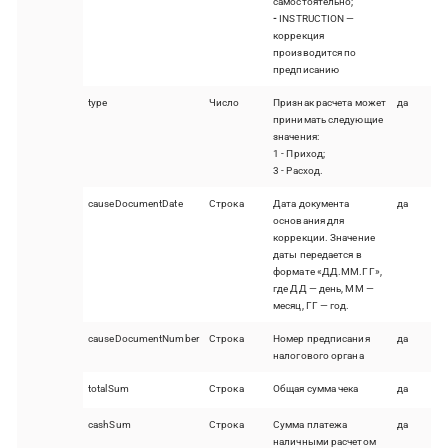
самостоятельно;
-
INSTRUCTION —
коррекция
производится по
предписанию
type
Число
Признак расчета может
да
принимать следующие
значения:
1 - Приход;
3 - Расход.
causeDocumentDate
Строка
Дата документа
да
основания для
коррекции. Значение
даты передается в
формате «ДД.ММ.ГГ»,
где ДД — день, ММ —
месяц, ГГ — год.
causeDocumentNumber
Строка
Номер предписания
да
налогового органа
totalSum
Строка
Общая сумма чека
да
cashSum
Строка
Сумма платежа
да
наличными расчетом