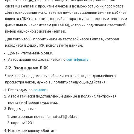
приложений (
API
) сервиса «Orange Data» для информационной
системы Ferma® с пробитием чеков и возможностью их просмотра.
Для тестирования используется демонстрационный личный кабинет
клиента (ЛКК), а также кассовый аппарат с установленным тестовым
фискальным накопителем (ФН МГМ), который подключен к тестовой
информационной системе Ferma®.
Для того чтобы пробить чеки на тестовой кассе Ferma®, которая
находится в демо ЛКК, используйте данные:
Домен -
ferma-test-o.ofd.ru
;
Авторизация осуществляется по
сертификату
.
3.2. Вход в демо ЛКК
Чтобы войти в демо личный кабинет клиента для дальнейшего
просмотра чеков, нужно выполнить следующие действия:
Переходим по
ссылке
;
Автоматически подставленные данные в полях «Электронная
почта» и «Пароль» удаляем.
Вводим данные:
электронная почта: fermatest1@ofd.ru
пароль: 1231
Нажимаем кнопку «Войти»;