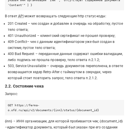
указан ИНН организации 'INN'", "Отсутствует содержимое документа
'Content'" ] }
В ответ
API
может возвращать следующие http статус-коды:
201 Created – чек создан и добавлен в очередь на обработку, пустое
тело ответа;
401 Unauthorized – клиентский сертификат не прошел проверку;
409 Conflict– чек с данным идентификатором уже был создан в
системе, пустое тело ответа;
400 Bad Request – переданные данные содержат ошибки валидации,
либо подпись не прошла проверку, тело ответа п.2.1.2;
503, Service Unavailable – очередь документов переполнена, в ответе
возвращается хедер Retry-After с таймаутом в секундах, через
который стоит повторить запрос, тело ответа п.2.1.2.
2.2. Состояние чека
Запрос:
GET https://ferma-
o.ofd.ru/api/v2/documents/{inn}/status/{document_id}
{inn} – ИНН организации, для которой пробивается чек;
{document_id}
–идентификатор документа, который был указан при его создании