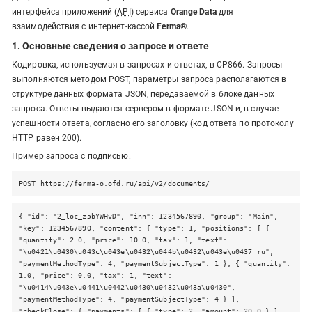
интерфейса приложений (
API
) сервиса
Orange Data
для
взаимодействия с интернет-кассой
Ferma®
.
1. Основные сведения о запросе и ответе
Кодировка, используемая в запросах и ответах, в CP866. Запросы
выполняются методом POST, параметры запроса располагаются в
структуре данных формата JSON, передаваемой в блоке данных
запроса. Ответы выдаются сервером в формате JSON и, в случае
успешности ответа, согласно его заголовку (код ответа по протоколу
HTTP равен 200).
Пример запроса с подписью:
POST https://ferma-o.ofd.ru/api/v2/documents/
{ "id": "2_loc_z5bYWHvD", "inn": 1234567890, "group": "Main",
"key": 1234567890, "content": { "type": 1, "positions": [ {
"quantity": 2.0, "price": 10.0, "tax": 1, "text":
"\u0421\u0430\u043c\u043e\u0432\u044b\u0432\u043e\u0437 ru",
"paymentMethodType": 4, "paymentSubjectType": 1 }, { "quantity":
1.0, "price": 0.0, "tax": 1, "text":
"\u0414\u043e\u0441\u0442\u0430\u0432\u043a\u0430",
"paymentMethodType": 4, "paymentSubjectType": 4 } ],
"checkClose": { "payments": [ { "type": 2, "amount": 20.0 } ],