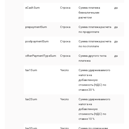
eCashSum
Строка
Сумма платежа
да
безналичными
расчетом
prepaymentSum
Строка
Сумма платежа расчета
да
по предоплате
postpaymentSum
Строка
Сумма платежа расчета
да
по постоплате
otherPaymentTypeSum
Строка
Сумма другого типа
да
платежа
tax1Sum
Число
Сумма удерживаемого
налога на
добавленную
стоимость (НДС) по
ставке 20 %
tax2Sum
Число
Сумма удерживаемого
налога на
добавленную
стоимость (НДС) по
ставке 10 %
tax3Sum
Число
Сумма по операциям,