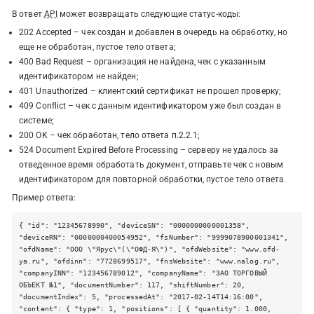
В ответ
API
может возвращать следующие статус-коды:
202 Accepted – чек создан и добавлен в очередь на обработку, но
еще не обработан, пустое тело ответа;
400 Bad Request – организация не найдена, чек с указанным
идентификатором не найден;
401 Unauthorized – клиентский сертификат не прошел проверку;
409 Conflict – чек с данным идентификатором уже был создан в
системе;
200 OK – чек обработан, тело ответа п.2.2.1;
524 Document Expired Before Processing – серверу не удалось за
отведенное время обработать документ, отправьте чек с новым
идентификатором для повторной обработки, пустое тело ответа.
Пример ответа:
{ "id": "12345678990", "deviceSN": "0000000000001358",
"deviceRN": "0000000400054952", "fsNumber": "9999078900001341",
"ofdName": "ООО \"Ярус\"(\"ОФД-Я\")", "ofdWebsite": "www.ofd-
ya.ru", "ofdinn": "7728699517", "fnsWebsite": "www.nalog.ru",
"companyINN": "123456789012", "companyName": "ЗАО ТОРГОВЫЙ
ОБЪЕКТ №1", "documentNumber": 117, "shiftNumber": 20,
"documentIndex": 5, "processedAt": "2017-02-14T14:16:00",
"content": { "type": 1, "positions": [ { "quantity": 1.000,