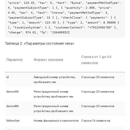
"price": 123.45, "tax": 6, "text": "Булка", "paymentMethodType":
4, "paymentSubjectType": 1 }, { "quantity": 2.000, "price":
4.45, "tax": 4, "text": "Спички", "paymentMethodType": 3,
"paymentSubjectType": 13 } ], "checkClose": { "payments": [ {
"type": 1, "amount": 123.45 }, { "type": 2, "amount": 8.90000 }
], "taxationSystem": 1 }, "customerContact": "+79123456789" },
"change": 974.01, "fp": "2364009522
Таблица 2.
«Параметры состояния чека»
Строка от 1 до 64
Параметр
Формат значения
символов
id
Заводской номер устройства,
Строка до 20 символов
пробившего чек
deviceSN
Регистрационный номер
Строка до 20 символов
устройства, пробившего чек
deviceRN
Регистрационный номер
Строка до 20 символов
устройства, пробившего чек
fsNumber
Номер фискального накопителя
Строка 16 символов