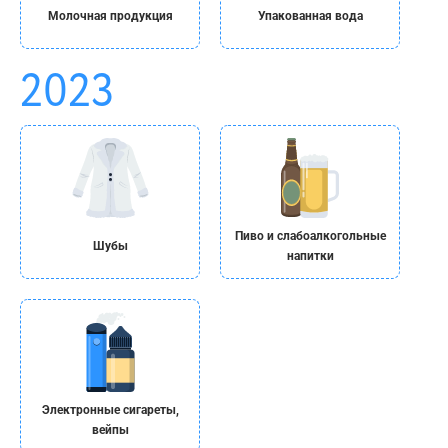
Молочная продукция
Упакованная вода
Пиво и слабоалкогольные
Шубы
напитки
Электронные сигареты,
вейпы