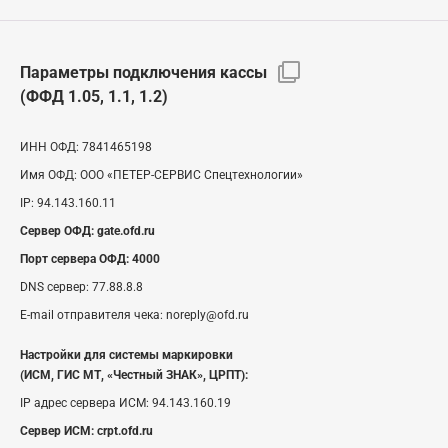
Параметры подключения кассы
(ФФД 1.05, 1.1, 1.2)
ИНН ОФД:
7841465198
Имя ОФД:
ООО «ПЕТЕР-СЕРВИС Спецтехнологии»
IP:
94.143.160.11
Сервер ОФД:
gate.ofd.ru
Порт сервера ОФД:
4000
DNS сервер:
77.88.8.8
E-mail отправителя чека:
noreply@ofd.ru
Настройки для системы маркировки
(ИСМ, ГИС МТ, «Честный ЗНАК», ЦРПТ):
IP адрес сервера ИСМ:
94.143.160.19
Сервер ИСМ:
crpt.ofd.ru